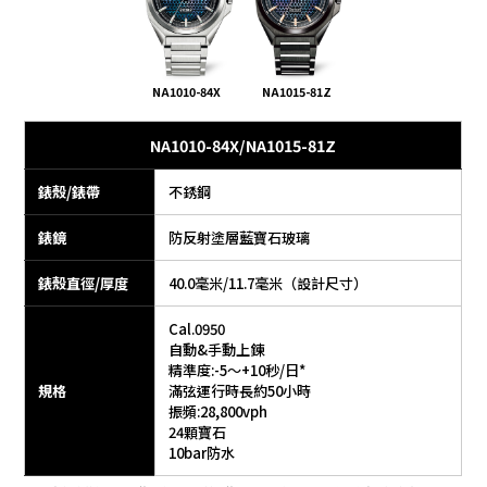
NA1010-84X
NA1015-81Z
NA1010-84X/NA1015-81Z
錶殼/錶帶
不銹鋼
錶鏡
防反射塗層藍寶石玻璃
錶殼直徑/厚度
40.0毫米/11.7毫米（設計尺寸）
Cal.0950
自動&手動上鍊
精準度:-5～+10秒/日*
規格
滿弦運行時長約50小時
振頻:28,800vph
24顆寶石
10bar防水