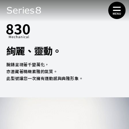
絢麗、靈動。
腕錶呈現著千變萬化，
亦潛藏著精緻素雅的氣質。
此型號讓您一次擁有運動感與典雅形象。