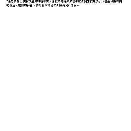
*機芯在靜止狀態下量度的精準度。機械錶的特點是精準度會因應使用情況（包括佩戴時間
的長短、腕錶的位置、腕部運作和發條上鍊情況）而異。