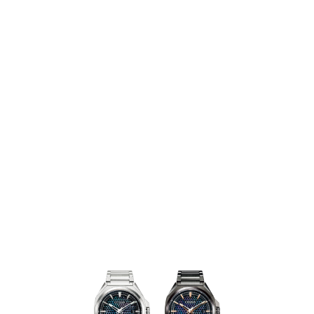
款腕錶「舉世無雙」的觀感。