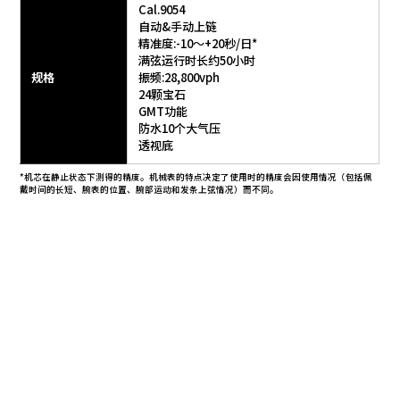
Cal.9054
自动&手动上链
精准度:-10～+20秒/日*
满弦运行时长约50小时
规格
振频:28,800vph
24颗宝石
GMT功能
防水10个大气压
透视底
*机芯在静止状态下测得的精度。机械表的特点决定了使用时的精度会因使用情况（包括佩
戴时间的长短、腕表的位置、腕部运动和发条上弦情况）而不同。